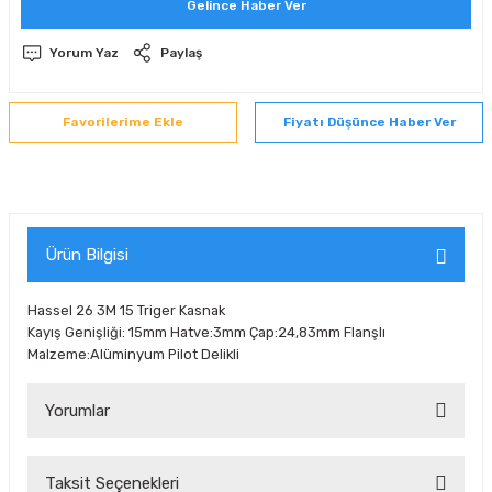
Gelince Haber Ver
 Sıralı Sabit Bilyalı Rulmanlar
mcı Ekipmanlar
Yorum Yaz
Paylaş
senel Bilyalı Rulmanlar
Manifoldlar)
anları
Fiyatı Düşünce Haber Ver
yatür Rulmanlar
anlar ve Yardımcı Elemanlar
lmanları
Sıralı Sabit Bilyalı Rulmanlar
Pompası
k Sıralı Sabit Bilyalı Rulmanlar
 Yedek Parça Ekipmanları
Ürün Bilgisi
ezgah Serisi Rulmanlar
rmazlık Elemanları
Hassel 26 3M 15 Triger Kasnak
Kayış Genişliği: 15mm Hatve:3mm Çap:24,83mm Flanşlı
ynak Makaralı Rulmanlar
Malzeme:Alüminyum Pilot Delikli
erisi Silindirik Makaralı Rulmanlar
Yorumlar
manlar
Taksit Seçenekleri