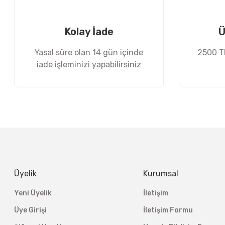
Ürün fiyatı diğer sitelerden daha pahalı.
Bu ürüne benzer farklı alternatifler olmalı.
Kolay İade
Ü
Yasal süre olan 14 gün içinde
2500 TL
iade işleminizi yapabilirsiniz
Üyelik
Kurumsal
Yeni Üyelik
İletişim
Üye Girişi
İletişim Formu