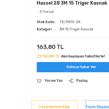
Hassel 28 3M 15 Triger Kasnak
0 Yorum
Stok Kodu
TK/3M15-28
Kategori
3M 15 Triger Kasnak
163,80 TL
163,80 TL
den başlayan taksitlerle!
Gelince Haber Ver
Yorum Yaz
Paylaş
Fiyatı Düşün