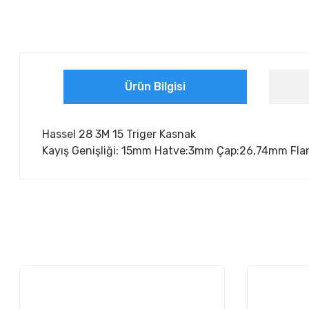
Ürün Bilgisi
Hassel 28 3M 15 Triger Kasnak
Kayış Genişliği: 15mm Hatve:3mm Çap:26,74mm Flanş
Bu ürünün fiyat bilgisi, resim, ürün açıklamalarında ve diğer ko
Görüş ve önerileriniz için teşekkür ederiz.
Ürün resmi kalitesiz, bozuk veya görüntülenemiyor.
Ürün açıklamasında eksik bilgiler bulunuyor.
Ürün bilgilerinde hatalar bulunuyor.