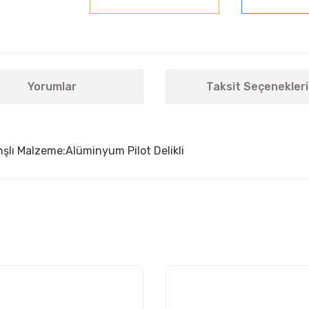
Yorumlar
Taksit Seçenekleri
lı Malzeme:Alüminyum Pilot Delikli
nularda yetersiz gördüğünüz noktaları öneri formunu kullanarak tarafımıza i
Bu ürüne ilk yorumu siz yapın!
Yorum Yaz