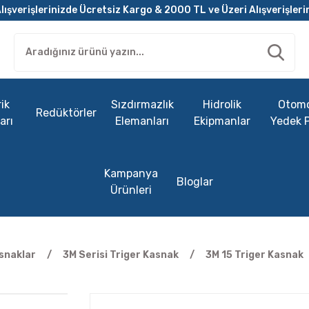
lışverişlerinizde Ücretsiz Kargo & 2000 TL ve Üzeri Alışverişleri
ik
Sızdırmazlık
Hidrolik
Otomo
Redüktörler
arı
Elemanları
Ekipmanlar
Yedek 
Kampanya
Bloglar
Ürünleri
snaklar
3M Serisi Triger Kasnak
3M 15 Triger Kasnak