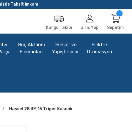
nizde Taksit İmkanı
Giriş Yap
Sepetim
Kargo Takibi
tiv
Güç Aktarım
Gresler ve
Elektrik
Parça
Elemanları
Yapıştırıcılar
Otomasyon
Hassel 28 3M 15 Triger Kasnak