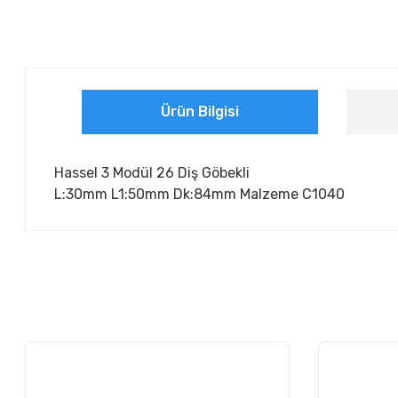
Ürün Bilgisi
Hassel 3 Modül 26 Diş Göbekli
L:30mm L1:50mm Dk:84mm Malzeme C1040
Bu ürünün fiyat bilgisi, resim, ürün açıklamalarında ve diğer ko
Görüş ve önerileriniz için teşekkür ederiz.
Ürün resmi kalitesiz, bozuk veya görüntülenemiyor.
Ürün açıklamasında eksik bilgiler bulunuyor.
Ürün bilgilerinde hatalar bulunuyor.