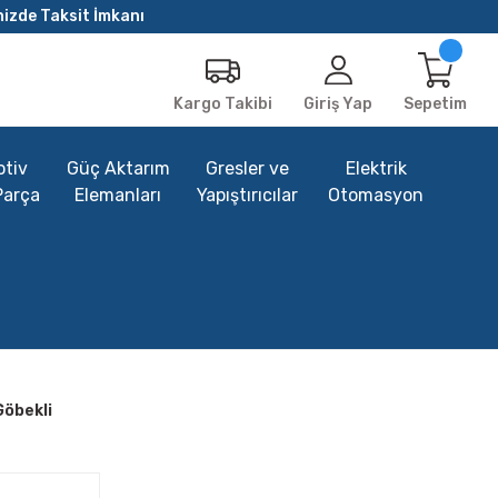
nizde Taksit İmkanı
Giriş Yap
Sepetim
Kargo Takibi
tiv
Güç Aktarım
Gresler ve
Elektrik
Parça
Elemanları
Yapıştırıcılar
Otomasyon
Göbekli