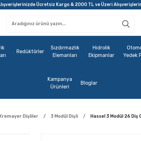
lışverişlerinizde Ücretsiz Kargo & 2000 TL ve Üzeri Alışverişleri
ik
Sızdırmazlık
Hidrolik
Otomo
Redüktörler
arı
Elemanları
Ekipmanlar
Yedek 
Kampanya
Bloglar
Ürünleri
Kremayer Dişliler
3 Modül Dişli
Hassel 3 Modül 26 Diş 