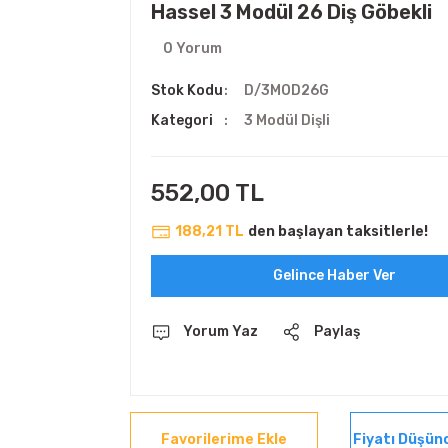
Hassel 3 Modül 26 Diş Göbekli
0 Yorum
Stok Kodu
D/3MOD26G
Kategori
3 Modül Dişli
552,00 TL
188,21 TL
den başlayan taksitlerle!
Gelince Haber Ver
Yorum Yaz
Paylaş
Fiyatı Düşün