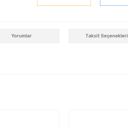
Yorumlar
Taksit Seçenekleri
nularda yetersiz gördüğünüz noktaları öneri formunu kullanarak tarafımıza i
Bu ürüne ilk yorumu siz yapın!
Yorum Yaz