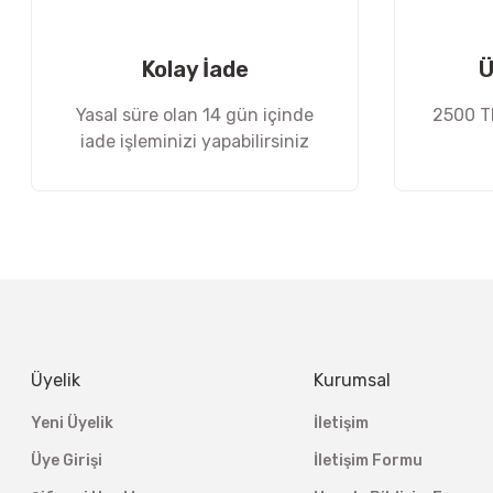
Ürün fiyatı diğer sitelerden daha pahalı.
Bu ürüne benzer farklı alternatifler olmalı.
Kolay İade
Ü
Yasal süre olan 14 gün içinde
2500 TL
iade işleminizi yapabilirsiniz
Üyelik
Kurumsal
Yeni Üyelik
İletişim
Üye Girişi
İletişim Formu