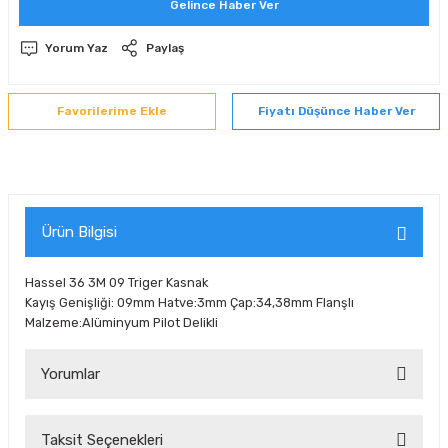
Gelince Haber Ver
 Sıralı Sabit Bilyalı Rulmanlar
mcı Ekipmanlar
Yorum Yaz
Paylaş
senel Bilyalı Rulmanlar
Manifoldlar)
anları
Fiyatı Düşünce Haber Ver
yatür Rulmanlar
anlar ve Yardımcı Elemanlar
lmanları
Sıralı Sabit Bilyalı Rulmanlar
Pompası
k Sıralı Sabit Bilyalı Rulmanlar
 Yedek Parça Ekipmanları
Ürün Bilgisi
ezgah Serisi Rulmanlar
rmazlık Elemanları
Hassel 36 3M 09 Triger Kasnak
Kayış Genişliği: 09mm Hatve:3mm Çap:34,38mm Flanşlı
ynak Makaralı Rulmanlar
Malzeme:Alüminyum Pilot Delikli
erisi Silindirik Makaralı Rulmanlar
Yorumlar
manlar
Taksit Seçenekleri