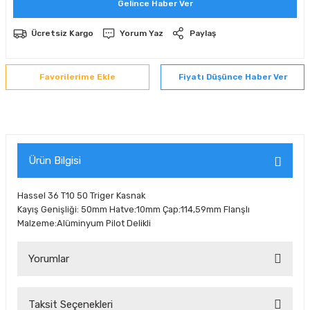
Gelince Haber Ver
 Sıralı Sabit Bilyalı Rulmanlar
mcı Ekipmanlar
Ücretsiz Kargo
Yorum Yaz
Paylaş
senel Bilyalı Rulmanlar
Manifoldlar)
anları
Fiyatı Düşünce Haber Ver
yatür Rulmanlar
anlar ve Yardımcı Elemanlar
lmanları
Sıralı Sabit Bilyalı Rulmanlar
Pompası
k Sıralı Sabit Bilyalı Rulmanlar
 Yedek Parça Ekipmanları
Ürün Bilgisi
ezgah Serisi Rulmanlar
rmazlık Elemanları
Hassel 36 T10 50 Triger Kasnak
Kayış Genişliği: 50mm Hatve:10mm Çap:114,59mm Flanşlı
ynak Makaralı Rulmanlar
Malzeme:Alüminyum Pilot Delikli
erisi Silindirik Makaralı Rulmanlar
Yorumlar
manlar
Taksit Seçenekleri