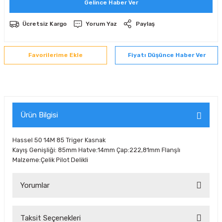
Gelince Haber Ver
 Sıralı Sabit Bilyalı Rulmanlar
mcı Ekipmanlar
Ücretsiz Kargo
Yorum Yaz
Paylaş
senel Bilyalı Rulmanlar
Manifoldlar)
anları
Fiyatı Düşünce Haber Ver
yatür Rulmanlar
anlar ve Yardımcı Elemanlar
lmanları
Sıralı Sabit Bilyalı Rulmanlar
Pompası
k Sıralı Sabit Bilyalı Rulmanlar
 Yedek Parça Ekipmanları
Ürün Bilgisi
ezgah Serisi Rulmanlar
rmazlık Elemanları
Hassel 50 14M 85 Triger Kasnak
Kayış Genişliği: 85mm Hatve:14mm Çap:222,81mm Flanşlı
ynak Makaralı Rulmanlar
Malzeme:Çelik Pilot Delikli
erisi Silindirik Makaralı Rulmanlar
Yorumlar
manlar
Taksit Seçenekleri