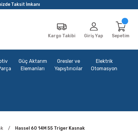
nizde Taksit İmkanı
Giriş Yap
Sepetim
Kargo Takibi
tiv
Güç Aktarım
Gresler ve
Elektrik
Parça
Elemanları
Yapıştırıcılar
Otomasyon
ak
Hassel 60 14M 55 Triger Kasnak