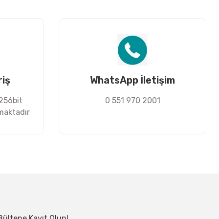
riş
WhatsApp İletişim
 256bit
0 551 970 2001
nmaktadır
Bültene Kayıt Olun!