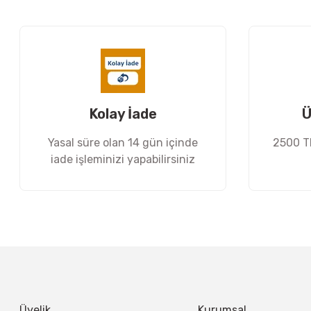
Ürün resmi kalitesiz, bozuk veya görüntülenemiyor.
Ürün açıklamasında eksik bilgiler bulunuyor.
Ürün bilgilerinde hatalar bulunuyor.
Ürün fiyatı diğer sitelerden daha pahalı.
Bu ürüne benzer farklı alternatifler olmalı.
Kolay İade
Ü
Yasal süre olan 14 gün içinde
2500 TL
iade işleminizi yapabilirsiniz
Üyelik
Kurumsal