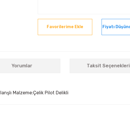
Fiyatı Düşün
Yorumlar
Taksit Seçenekleri
şlı Malzeme:Çelik Pilot Delikli
nularda yetersiz gördüğünüz noktaları öneri formunu kullanarak tarafımıza i
Bu ürüne ilk yorumu siz yapın!