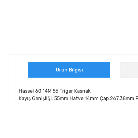
Ürün Bilgisi
Hassel 60 14M 55 Triger Kasnak
Kayış Genişliği: 55mm Hatve:14mm Çap:267,38mm Flan
Bu ürünün fiyat bilgisi, resim, ürün açıklamalarında ve diğer ko
Görüş ve önerileriniz için teşekkür ederiz.