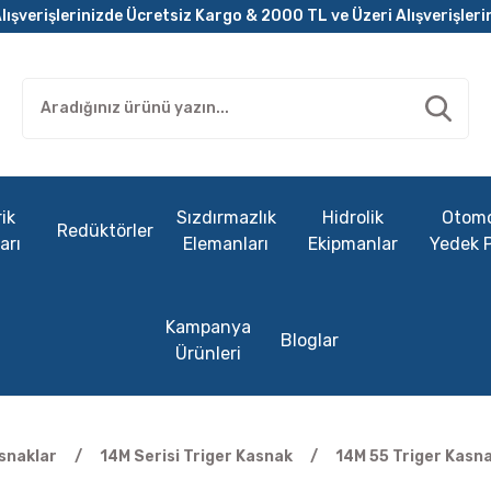
lışverişlerinizde Ücretsiz Kargo & 2000 TL ve Üzeri Alışverişleri
ik
Sızdırmazlık
Hidrolik
Otomo
Redüktörler
arı
Elemanları
Ekipmanlar
Yedek 
Kampanya
Bloglar
Ürünleri
snaklar
14M Serisi Triger Kasnak
14M 55 Triger Kasn