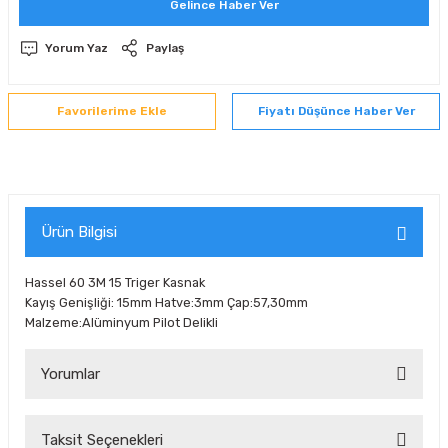
Gelince Haber Ver
 Sıralı Sabit Bilyalı Rulmanlar
mcı Ekipmanlar
Yorum Yaz
Paylaş
senel Bilyalı Rulmanlar
Manifoldlar)
anları
Fiyatı Düşünce Haber Ver
yatür Rulmanlar
anlar ve Yardımcı Elemanlar
lmanları
Sıralı Sabit Bilyalı Rulmanlar
Pompası
k Sıralı Sabit Bilyalı Rulmanlar
 Yedek Parça Ekipmanları
Ürün Bilgisi
ezgah Serisi Rulmanlar
rmazlık Elemanları
Hassel 60 3M 15 Triger Kasnak
Kayış Genişliği: 15mm Hatve:3mm Çap:57,30mm
ynak Makaralı Rulmanlar
Malzeme:Alüminyum Pilot Delikli
erisi Silindirik Makaralı Rulmanlar
Yorumlar
manlar
Taksit Seçenekleri