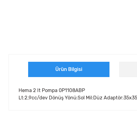
Ürün Bilgisi
Hema 2 lt Pompa 0P1108ABP
Lt:2,9cc/dev Dönüş Yönü:Sol Mil:Düz Adaptör:35x3
Bu ürünün fiyat bilgisi, resim, ürün açıklamalarında ve diğer ko
Görüş ve önerileriniz için teşekkür ederiz.