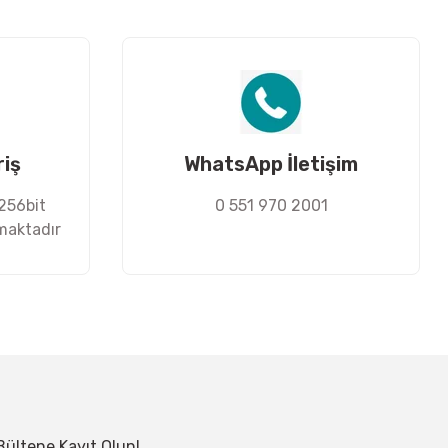
riş
WhatsApp İletişim
 256bit
0 551 970 2001
nmaktadır
Bültene Kayıt Olun!