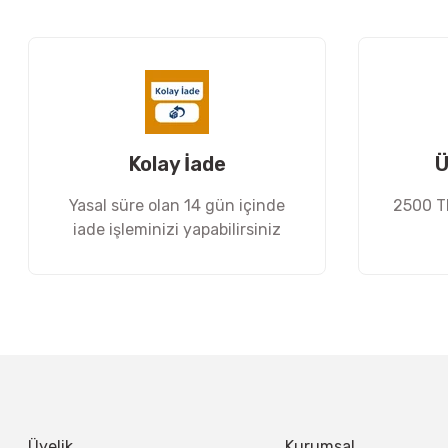
Ürün resmi kalitesiz, bozuk veya görüntülenemiyor.
Ürün açıklamasında eksik bilgiler bulunuyor.
Ürün bilgilerinde hatalar bulunuyor.
Ürün fiyatı diğer sitelerden daha pahalı.
Bu ürüne benzer farklı alternatifler olmalı.
Kolay İade
Ü
Yasal süre olan 14 gün içinde
2500 TL
iade işleminizi yapabilirsiniz
Üyelik
Kurumsal