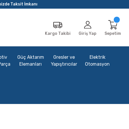
nizde Taksit İmkanı
Giriş Yap
Sepetim
Kargo Takibi
tiv
Güç Aktarım
Gresler ve
Elektrik
Parça
Elemanları
Yapıştırıcılar
Otomasyon