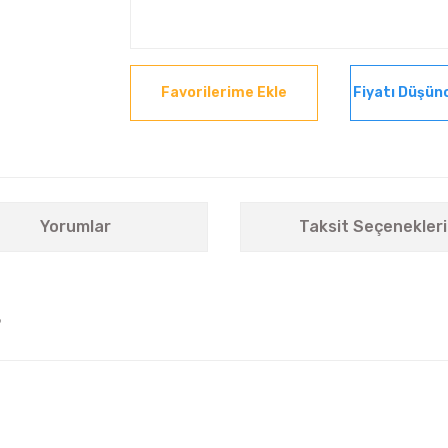
Fiyatı Düşün
Yorumlar
Taksit Seçenekleri
5
nularda yetersiz gördüğünüz noktaları öneri formunu kullanarak tarafımıza i
Bu ürüne ilk yorumu siz yapın!