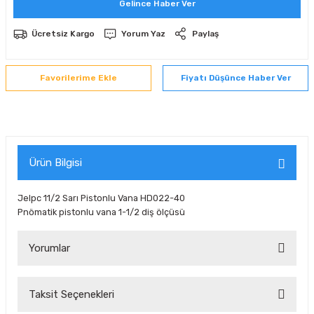
Gelince Haber Ver
 Sıralı Sabit Bilyalı Rulmanlar
mcı Ekipmanlar
Ücretsiz Kargo
Yorum Yaz
Paylaş
senel Bilyalı Rulmanlar
Manifoldlar)
anları
Fiyatı Düşünce Haber Ver
yatür Rulmanlar
anlar ve Yardımcı Elemanlar
lmanları
Sıralı Sabit Bilyalı Rulmanlar
Pompası
k Sıralı Sabit Bilyalı Rulmanlar
 Yedek Parça Ekipmanları
Ürün Bilgisi
ezgah Serisi Rulmanlar
rmazlık Elemanları
Jelpc 11/2 Sarı Pistonlu Vana HD022-40
Pnömatik pistonlu vana 1-1/2 diş ölçüsü
ynak Makaralı Rulmanlar
Yorumlar
erisi Silindirik Makaralı Rulmanlar
manlar
Taksit Seçenekleri
Bu ürüne ilk yorumu siz yapın!