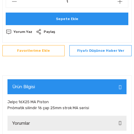
 Sıralı Sabit Bilyalı Rulmanlar
mcı Ekipmanlar
Sepete Ekle
senel Bilyalı Rulmanlar
Manifoldlar)
anları
Yorum Yaz
Paylaş
yatür Rulmanlar
anlar ve Yardımcı Elemanlar
lmanları
Fiyatı Düşünce Haber Ver
Sıralı Sabit Bilyalı Rulmanlar
Pompası
k Sıralı Sabit Bilyalı Rulmanlar
 Yedek Parça Ekipmanları
ezgah Serisi Rulmanlar
rmazlık Elemanları
Ürün Bilgisi
ynak Makaralı Rulmanlar
Jelpc 16X25 MA Piston
Pnömatik silindir 16 çap 25mm strok MA serisi
erisi Silindirik Makaralı Rulmanlar
Yorumlar
manlar