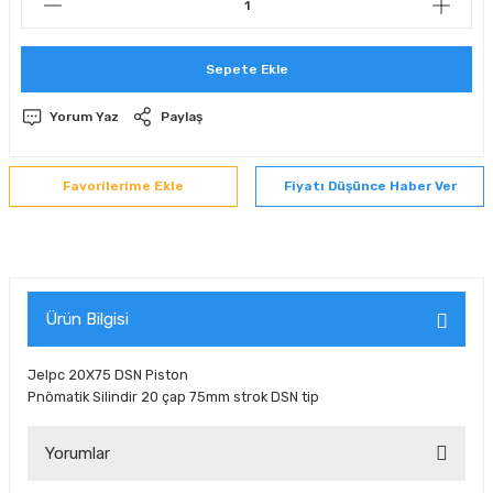
 Sıralı Sabit Bilyalı Rulmanlar
mcı Ekipmanlar
Sepete Ekle
senel Bilyalı Rulmanlar
Manifoldlar)
anları
Yorum Yaz
Paylaş
yatür Rulmanlar
anlar ve Yardımcı Elemanlar
lmanları
Fiyatı Düşünce Haber Ver
Sıralı Sabit Bilyalı Rulmanlar
Pompası
k Sıralı Sabit Bilyalı Rulmanlar
 Yedek Parça Ekipmanları
ezgah Serisi Rulmanlar
rmazlık Elemanları
Ürün Bilgisi
ynak Makaralı Rulmanlar
Jelpc 20X75 DSN Piston
Pnömatik Silindir 20 çap 75mm strok DSN tip
erisi Silindirik Makaralı Rulmanlar
Yorumlar
manlar