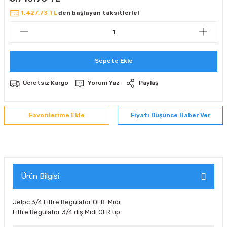
 Sıralı Sabit Bilyalı Rulmanlar
mcı Ekipmanlar
1.427,73 TL
den başlayan taksitlerle!
senel Bilyalı Rulmanlar
Manifoldlar)
anları
Sepete Ekle
yatür Rulmanlar
anlar ve Yardımcı Elemanlar
lmanları
Ücretsiz Kargo
Yorum Yaz
Paylaş
Sıralı Sabit Bilyalı Rulmanlar
Pompası
k Sıralı Sabit Bilyalı Rulmanlar
 Yedek Parça Ekipmanları
Fiyatı Düşünce Haber Ver
ezgah Serisi Rulmanlar
rmazlık Elemanları
ynak Makaralı Rulmanlar
Ürün Bilgisi
erisi Silindirik Makaralı Rulmanlar
Jelpc 3/4 Filtre Regülatör OFR-Midi
manlar
Filtre Regülatör 3/4 diş Midi OFR tip