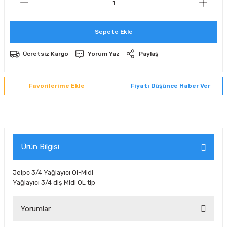
 Sıralı Sabit Bilyalı Rulmanlar
mcı Ekipmanlar
Sepete Ekle
senel Bilyalı Rulmanlar
Manifoldlar)
anları
Ücretsiz Kargo
Yorum Yaz
Paylaş
yatür Rulmanlar
anlar ve Yardımcı Elemanlar
lmanları
Fiyatı Düşünce Haber Ver
Sıralı Sabit Bilyalı Rulmanlar
Pompası
k Sıralı Sabit Bilyalı Rulmanlar
 Yedek Parça Ekipmanları
ezgah Serisi Rulmanlar
rmazlık Elemanları
Ürün Bilgisi
ynak Makaralı Rulmanlar
Jelpc 3/4 Yağlayıcı Ol-Midi
Yağlayıcı 3/4 diş Midi OL tip
erisi Silindirik Makaralı Rulmanlar
Yorumlar
manlar