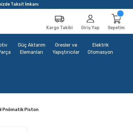
nizde Taksit İmkanı
Giriş Yap
Sepetim
Kargo Takibi
tiv
Güç Aktarım
Gresler ve
Elektrik
Parça
Elemanları
Yapıştırıcılar
Otomasyon
N Pnömatik Piston