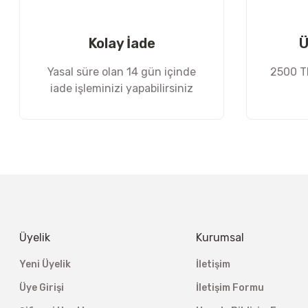
Ürün fiyatı diğer sitelerden daha pahalı.
Bu ürüne benzer farklı alternatifler olmalı.
Kolay İade
Ü
Yasal süre olan 14 gün içinde
2500 TL
iade işleminizi yapabilirsiniz
Üyelik
Kurumsal
Yeni Üyelik
İletişim
Üye Girişi
İletişim Formu