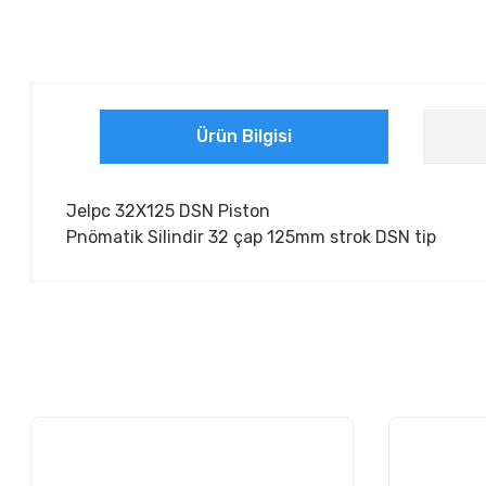
Ürün Bilgisi
Jelpc 32X125 DSN Piston
Pnömatik Silindir 32 çap 125mm strok DSN tip
Bu ürünün fiyat bilgisi, resim, ürün açıklamalarında ve diğer ko
Görüş ve önerileriniz için teşekkür ederiz.
Ürün resmi kalitesiz, bozuk veya görüntülenemiyor.
Ürün açıklamasında eksik bilgiler bulunuyor.
Ürün bilgilerinde hatalar bulunuyor.