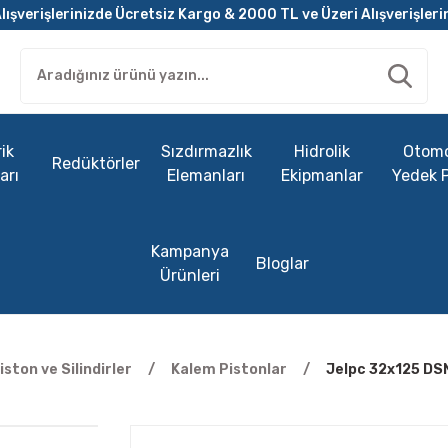
lışverişlerinizde Ücretsiz Kargo & 2000 TL ve Üzeri Alışverişleri
ik
Sızdırmazlık
Hidrolik
Otomo
Redüktörler
arı
Elemanları
Ekipmanlar
Yedek 
Kampanya
Bloglar
Ürünleri
ston ve Silindirler
Kalem Pistonlar
Jelpc 32x125 DS