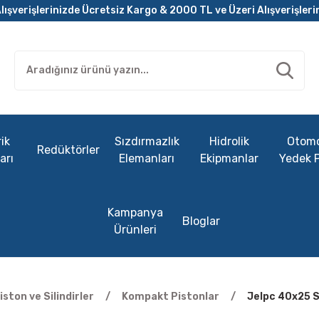
lışverişlerinizde Ücretsiz Kargo & 2000 TL ve Üzeri Alışverişleri
ik
Sızdırmazlık
Hidrolik
Otomo
Redüktörler
arı
Elemanları
Ekipmanlar
Yedek 
Kampanya
Bloglar
Ürünleri
ston ve Silindirler
Kompakt Pistonlar
Jelpc 40x25 