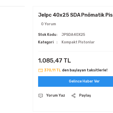
Jelpc 40x25 SDA Pnömatik Pi
0 Yorum
Stok Kodu
JPSDA40X25
Kategori
Kompakt Pistonlar
1.085,47 TL
370,11 TL
den başlayan taksitlerle!
Gelince Haber Ver
Yorum Yaz
Paylaş