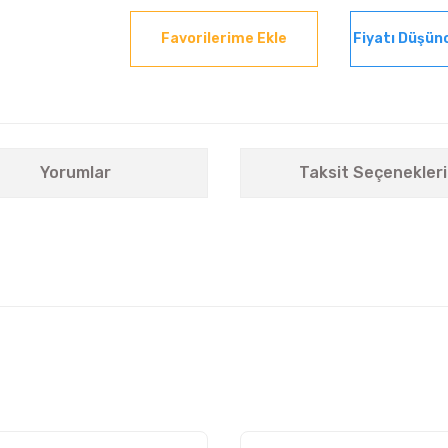
Fiyatı Düşün
Yorumlar
Taksit Seçenekleri
nularda yetersiz gördüğünüz noktaları öneri formunu kullanarak tarafımıza i
Bu ürüne ilk yorumu siz yapın!
Yorum Yaz