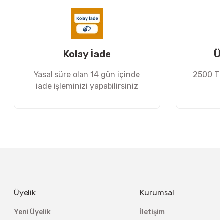
Ürün bilgilerinde hatalar bulunuyor.
Ürün fiyatı diğer sitelerden daha pahalı.
Bu ürüne benzer farklı alternatifler olmalı.
Kolay İade
Ü
Yasal süre olan 14 gün içinde
2500 TL
iade işleminizi yapabilirsiniz
Üyelik
Kurumsal
Yeni Üyelik
İletişim