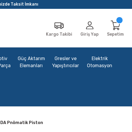
nizde Taksit İmkanı
Giriş Yap
Sepetim
Kargo Takibi
tiv
Güç Aktarım
Gresler ve
Elektrik
Parça
Elemanları
Yapıştırıcılar
Otomasyon
SDA Pnömatik Piston