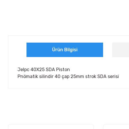
Ürün Bilgisi
Jelpc 40X25 SDA Piston
Pnömatik silindir 40 çap 25mm strok SDA serisi
Bu ürünün fiyat bilgisi, resim, ürün açıklamalarında ve diğer ko
Görüş ve önerileriniz için teşekkür ederiz.
Ürün resmi kalitesiz, bozuk veya görüntülenemiyor.
Ürün açıklamasında eksik bilgiler bulunuyor.