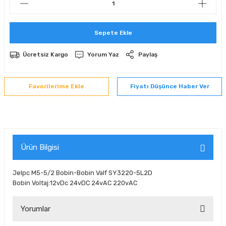
 Sıralı Sabit Bilyalı Rulmanlar
mcı Ekipmanlar
Sepete Ekle
senel Bilyalı Rulmanlar
Manifoldlar)
anları
Ücretsiz Kargo
Yorum Yaz
Paylaş
yatür Rulmanlar
anlar ve Yardımcı Elemanlar
lmanları
Sıralı Sabit Bilyalı Rulmanlar
Pompası
Fiyatı Düşünce Haber Ver
k Sıralı Sabit Bilyalı Rulmanlar
 Yedek Parça Ekipmanları
ezgah Serisi Rulmanlar
rmazlık Elemanları
Ürün Bilgisi
ynak Makaralı Rulmanlar
Jelpc M5-5/2 Bobin-Bobin Valf SY3220-5L2D
Bobin Voltaj:12vDc 24vDC 24vAC 220vAC
erisi Silindirik Makaralı Rulmanlar
Yorumlar
manlar