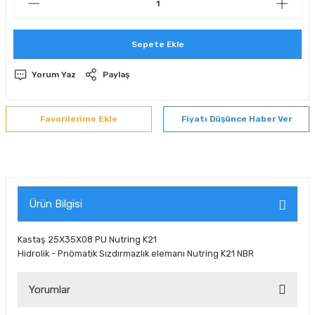
 Sıralı Sabit Bilyalı Rulmanlar
mcı Ekipmanlar
Sepete Ekle
senel Bilyalı Rulmanlar
Manifoldlar)
anları
Yorum Yaz
Paylaş
yatür Rulmanlar
anlar ve Yardımcı Elemanlar
lmanları
Fiyatı Düşünce Haber Ver
Sıralı Sabit Bilyalı Rulmanlar
Pompası
k Sıralı Sabit Bilyalı Rulmanlar
 Yedek Parça Ekipmanları
ezgah Serisi Rulmanlar
rmazlık Elemanları
Ürün Bilgisi
ynak Makaralı Rulmanlar
Kastaş 25X35X08 PU Nutring K21
Hidrolik - Pnömatik Sızdırmazlık elemanı Nutring K21 NBR
erisi Silindirik Makaralı Rulmanlar
Yorumlar
manlar