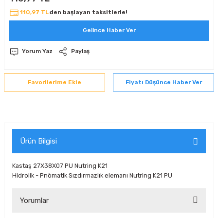
 Sıralı Sabit Bilyalı Rulmanlar
mcı Ekipmanlar
110,97 TL
den başlayan taksitlerle!
Gelince Haber Ver
senel Bilyalı Rulmanlar
Manifoldlar)
anları
Yorum Yaz
Paylaş
yatür Rulmanlar
anlar ve Yardımcı Elemanlar
lmanları
Fiyatı Düşünce Haber Ver
Sıralı Sabit Bilyalı Rulmanlar
Pompası
k Sıralı Sabit Bilyalı Rulmanlar
 Yedek Parça Ekipmanları
ezgah Serisi Rulmanlar
rmazlık Elemanları
Ürün Bilgisi
ynak Makaralı Rulmanlar
Kastaş 27X38X07 PU Nutring K21
Hidrolik - Pnömatik Sızdırmazlık elemanı Nutring K21 PU
erisi Silindirik Makaralı Rulmanlar
Yorumlar
manlar