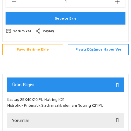
 Sıralı Sabit Bilyalı Rulmanlar
mcı Ekipmanlar
Sepete Ekle
senel Bilyalı Rulmanlar
Manifoldlar)
anları
Yorum Yaz
Paylaş
yatür Rulmanlar
anlar ve Yardımcı Elemanlar
lmanları
Fiyatı Düşünce Haber Ver
Sıralı Sabit Bilyalı Rulmanlar
Pompası
k Sıralı Sabit Bilyalı Rulmanlar
 Yedek Parça Ekipmanları
ezgah Serisi Rulmanlar
rmazlık Elemanları
Ürün Bilgisi
ynak Makaralı Rulmanlar
Kastaş 28X40X10 PU Nutring K21
Hidrolik - Pnömatik Sızdırmazlık elemanı Nutring K21 PU
erisi Silindirik Makaralı Rulmanlar
Yorumlar
manlar