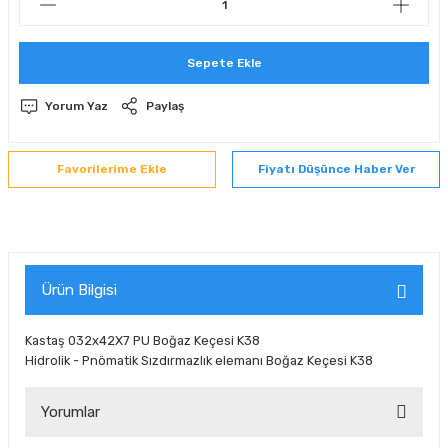
 Sıralı Sabit Bilyalı Rulmanlar
mcı Ekipmanlar
Sepete Ekle
senel Bilyalı Rulmanlar
Manifoldlar)
anları
Yorum Yaz
Paylaş
yatür Rulmanlar
anlar ve Yardımcı Elemanlar
lmanları
Fiyatı Düşünce Haber Ver
Sıralı Sabit Bilyalı Rulmanlar
Pompası
k Sıralı Sabit Bilyalı Rulmanlar
 Yedek Parça Ekipmanları
ezgah Serisi Rulmanlar
rmazlık Elemanları
Ürün Bilgisi
ynak Makaralı Rulmanlar
Kastaş 032x42X7 PU Boğaz Keçesi K38
Hidrolik - Pnömatik Sızdırmazlık elemanı Boğaz Keçesi K38
erisi Silindirik Makaralı Rulmanlar
Yorumlar
manlar