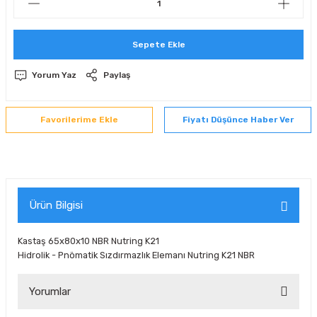
 Sıralı Sabit Bilyalı Rulmanlar
mcı Ekipmanlar
Sepete Ekle
senel Bilyalı Rulmanlar
Manifoldlar)
anları
Yorum Yaz
Paylaş
yatür Rulmanlar
anlar ve Yardımcı Elemanlar
lmanları
Fiyatı Düşünce Haber Ver
Sıralı Sabit Bilyalı Rulmanlar
Pompası
k Sıralı Sabit Bilyalı Rulmanlar
 Yedek Parça Ekipmanları
ezgah Serisi Rulmanlar
rmazlık Elemanları
Ürün Bilgisi
ynak Makaralı Rulmanlar
Kastaş 65x80x10 NBR Nutring K21
Hidrolik - Pnömatik Sızdırmazlık Elemanı Nutring K21 NBR
erisi Silindirik Makaralı Rulmanlar
Yorumlar
manlar