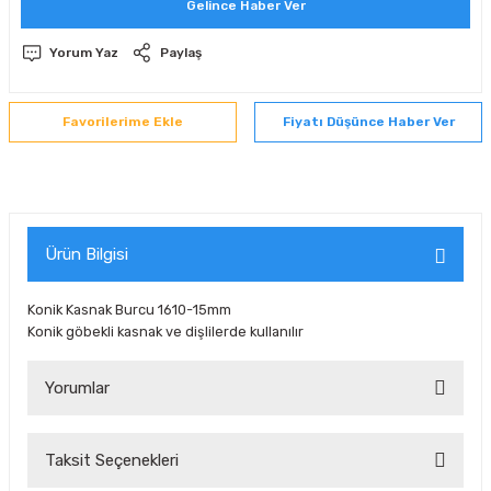
Gelince Haber Ver
 Sıralı Sabit Bilyalı Rulmanlar
mcı Ekipmanlar
Yorum Yaz
Paylaş
senel Bilyalı Rulmanlar
Manifoldlar)
anları
Fiyatı Düşünce Haber Ver
yatür Rulmanlar
anlar ve Yardımcı Elemanlar
lmanları
Sıralı Sabit Bilyalı Rulmanlar
Pompası
k Sıralı Sabit Bilyalı Rulmanlar
 Yedek Parça Ekipmanları
Ürün Bilgisi
ezgah Serisi Rulmanlar
rmazlık Elemanları
Konik Kasnak Burcu 1610-15mm
Konik göbekli kasnak ve dişlilerde kullanılır
ynak Makaralı Rulmanlar
Yorumlar
erisi Silindirik Makaralı Rulmanlar
manlar
Taksit Seçenekleri
Bu ürüne ilk yorumu siz yapın!