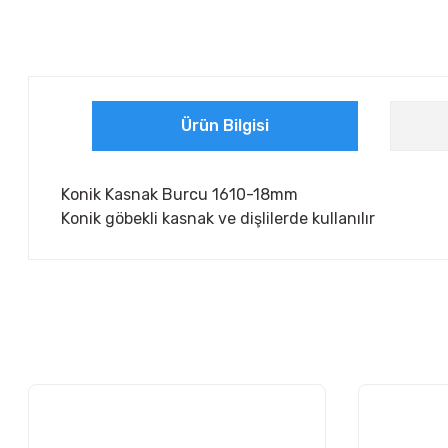
Ürün Bilgisi
Konik Kasnak Burcu 1610-18mm
Konik göbekli kasnak ve dişlilerde kullanılır
Bu ürünün fiyat bilgisi, resim, ürün açıklamalarında ve diğer ko
Görüş ve önerileriniz için teşekkür ederiz.
Ürün resmi kalitesiz, bozuk veya görüntülenemiyor.
Ürün açıklamasında eksik bilgiler bulunuyor.
Ürün bilgilerinde hatalar bulunuyor.