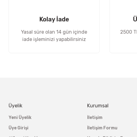
Ürün fiyatı diğer sitelerden daha pahalı.
Bu ürüne benzer farklı alternatifler olmalı.
Kolay İade
Ü
Yasal süre olan 14 gün içinde
2500 TL
iade işleminizi yapabilirsiniz
Üyelik
Kurumsal
Yeni Üyelik
İletişim
Üye Girişi
İletişim Formu