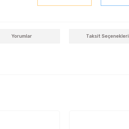
Yorumlar
Taksit Seçenekleri
nularda yetersiz gördüğünüz noktaları öneri formunu kullanarak tarafımıza i
Bu ürüne ilk yorumu siz yapın!
Yorum Yaz