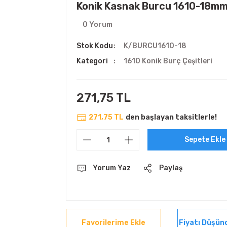
Konik Kasnak Burcu 1610-18m
0 Yorum
Stok Kodu
K/BURCU1610-18
Kategori
1610 Konik Burç Çeşitleri
271,75 TL
271,75 TL
den başlayan taksitlerle!
Sepete Ekle
Yorum Yaz
Paylaş
Fiyatı Düşün