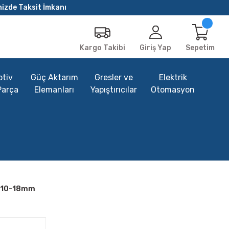
nizde Taksit İmkanı
Giriş Yap
Sepetim
Kargo Takibi
tiv
Güç Aktarım
Gresler ve
Elektrik
Parça
Elemanları
Yapıştırıcılar
Otomasyon
1610-18mm