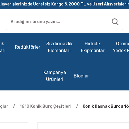
lışverişlerinizde Ücretsiz Kargo & 2000 TL ve Üzeri Alışverişleri
ik
Sızdırmazlık
Hidrolik
Otomo
Redüktörler
arı
Elemanları
Ekipmanlar
Yedek 
Kampanya
Bloglar
Ürünleri
çlar
1610 Konik Burç Çeşitleri
Konik Kasnak Burcu 