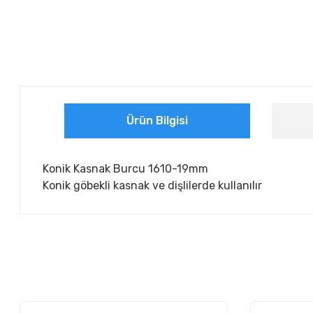
Ürün Bilgisi
Konik Kasnak Burcu 1610-19mm
Konik göbekli kasnak ve dişlilerde kullanılır
Bu ürünün fiyat bilgisi, resim, ürün açıklamalarında ve diğer ko
Görüş ve önerileriniz için teşekkür ederiz.
Ürün resmi kalitesiz, bozuk veya görüntülenemiyor.
Ürün açıklamasında eksik bilgiler bulunuyor.