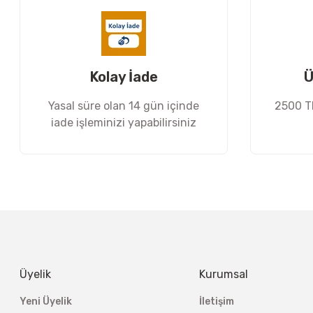
Ürün bilgilerinde hatalar bulunuyor.
Ürün fiyatı diğer sitelerden daha pahalı.
Bu ürüne benzer farklı alternatifler olmalı.
Kolay İade
Ü
Yasal süre olan 14 gün içinde
2500 TL
iade işleminizi yapabilirsiniz
Üyelik
Kurumsal
Yeni Üyelik
İletişim