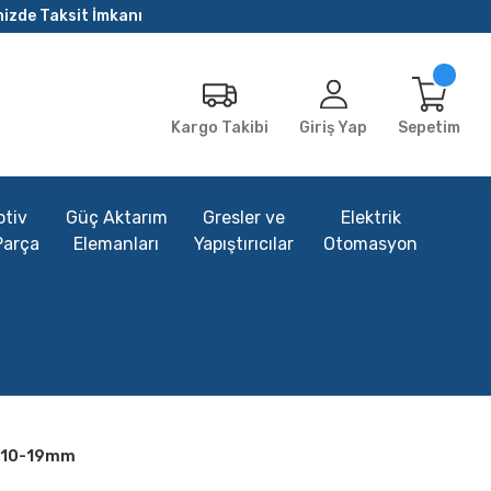
nizde Taksit İmkanı
Giriş Yap
Sepetim
Kargo Takibi
tiv
Güç Aktarım
Gresler ve
Elektrik
Parça
Elemanları
Yapıştırıcılar
Otomasyon
1610-19mm