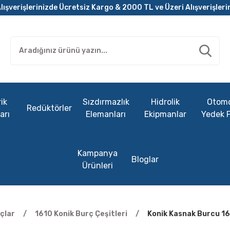
lışverişlerinizde Ücretsiz Kargo & 2000 TL ve Üzeri Alışverişleri
ik
Sızdırmazlık
Hidrolik
Otomo
Redüktörler
arı
Elemanları
Ekipmanlar
Yedek 
Kampanya
Bloglar
Ürünleri
çlar
1610 Konik Burç Çeşitleri
Konik Kasnak Burcu 