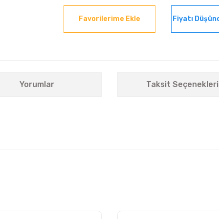
Fiyatı Düşün
Yorumlar
Taksit Seçenekleri
nularda yetersiz gördüğünüz noktaları öneri formunu kullanarak tarafımıza i
Bu ürüne ilk yorumu siz yapın!
Yorum Yaz