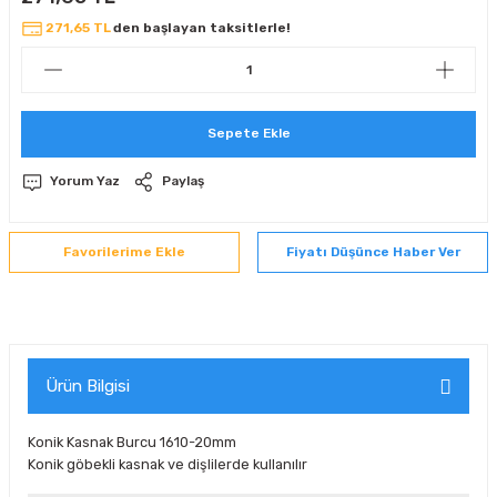
 Sıralı Sabit Bilyalı Rulmanlar
mcı Ekipmanlar
271,65 TL
den başlayan taksitlerle!
senel Bilyalı Rulmanlar
Manifoldlar)
anları
Sepete Ekle
yatür Rulmanlar
anlar ve Yardımcı Elemanlar
lmanları
Yorum Yaz
Paylaş
Sıralı Sabit Bilyalı Rulmanlar
Pompası
k Sıralı Sabit Bilyalı Rulmanlar
 Yedek Parça Ekipmanları
Fiyatı Düşünce Haber Ver
ezgah Serisi Rulmanlar
rmazlık Elemanları
ynak Makaralı Rulmanlar
Ürün Bilgisi
erisi Silindirik Makaralı Rulmanlar
Konik Kasnak Burcu 1610-20mm
manlar
Konik göbekli kasnak ve dişlilerde kullanılır