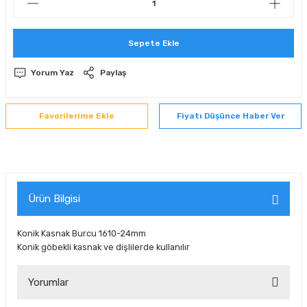
 Sıralı Sabit Bilyalı Rulmanlar
mcı Ekipmanlar
Sepete Ekle
senel Bilyalı Rulmanlar
Manifoldlar)
anları
Yorum Yaz
Paylaş
yatür Rulmanlar
anlar ve Yardımcı Elemanlar
lmanları
Fiyatı Düşünce Haber Ver
Sıralı Sabit Bilyalı Rulmanlar
Pompası
k Sıralı Sabit Bilyalı Rulmanlar
 Yedek Parça Ekipmanları
ezgah Serisi Rulmanlar
rmazlık Elemanları
Ürün Bilgisi
ynak Makaralı Rulmanlar
Konik Kasnak Burcu 1610-24mm
Konik göbekli kasnak ve dişlilerde kullanılır
erisi Silindirik Makaralı Rulmanlar
Yorumlar
manlar