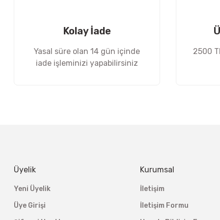
Ürün fiyatı diğer sitelerden daha pahalı.
Bu ürüne benzer farklı alternatifler olmalı.
Kolay İade
Ü
Yasal süre olan 14 gün içinde
2500 TL
iade işleminizi yapabilirsiniz
Üyelik
Kurumsal
Yeni Üyelik
İletişim
Üye Girişi
İletişim Formu