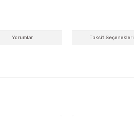
Yorumlar
Taksit Seçenekleri
nularda yetersiz gördüğünüz noktaları öneri formunu kullanarak tarafımıza i
Bu ürüne ilk yorumu siz yapın!
Yorum Yaz