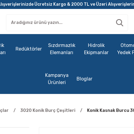
lışverişlerinizde Ücretsiz Kargo & 2000 TL ve Üzeri Alışverişleri
ik
Sızdırmazlık
Hidrolik
Otomo
Redüktörler
arı
Elemanları
Ekipmanlar
Yedek 
Kampanya
Bloglar
Ürünleri
çlar
3020 Konik Burç Çeşitleri
Konik Kasnak Burcu