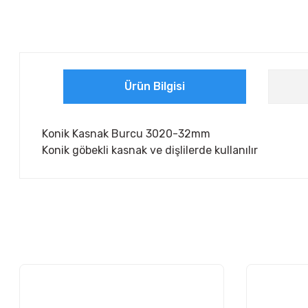
Ürün Bilgisi
Konik Kasnak Burcu 3020-32mm
Konik göbekli kasnak ve dişlilerde kullanılır
Bu ürünün fiyat bilgisi, resim, ürün açıklamalarında ve diğer ko
Görüş ve önerileriniz için teşekkür ederiz.
Ürün resmi kalitesiz, bozuk veya görüntülenemiyor.
Ürün açıklamasında eksik bilgiler bulunuyor.
Ürün bilgilerinde hatalar bulunuyor.