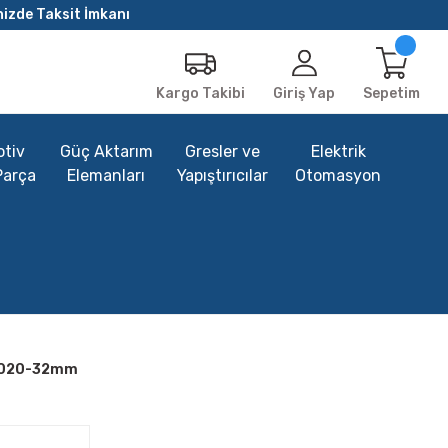
nizde Taksit İmkanı
Giriş Yap
Sepetim
Kargo Takibi
tiv
Güç Aktarım
Gresler ve
Elektrik
Parça
Elemanları
Yapıştırıcılar
Otomasyon
 3020-32mm