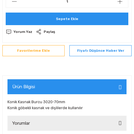
 Sıralı Sabit Bilyalı Rulmanlar
mcı Ekipmanlar
Sepete Ekle
senel Bilyalı Rulmanlar
Manifoldlar)
anları
Yorum Yaz
Paylaş
yatür Rulmanlar
anlar ve Yardımcı Elemanlar
lmanları
Fiyatı Düşünce Haber Ver
Sıralı Sabit Bilyalı Rulmanlar
Pompası
k Sıralı Sabit Bilyalı Rulmanlar
 Yedek Parça Ekipmanları
ezgah Serisi Rulmanlar
rmazlık Elemanları
Ürün Bilgisi
ynak Makaralı Rulmanlar
Konik Kasnak Burcu 3020-70mm
Konik göbekli kasnak ve dişlilerde kullanılır
erisi Silindirik Makaralı Rulmanlar
Yorumlar
manlar