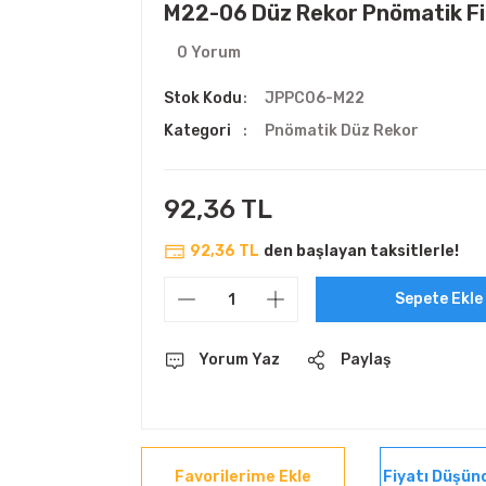
M22-06 Düz Rekor Pnömatik Fi
0 Yorum
Stok Kodu
JPPC06-M22
Kategori
Pnömatik Düz Rekor
92,36 TL
92,36 TL
den başlayan taksitlerle!
Sepete Ekle
Yorum Yaz
Paylaş
Fiyatı Düşün