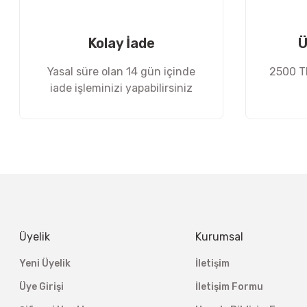
Ürün fiyatı diğer sitelerden daha pahalı.
Bu ürüne benzer farklı alternatifler olmalı.
Kolay İade
Ü
Yasal süre olan 14 gün içinde
2500 TL
iade işleminizi yapabilirsiniz
Üyelik
Kurumsal
Yeni Üyelik
İletişim
Üye Girişi
İletişim Formu