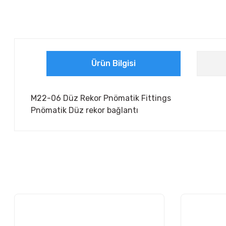
Ürün Bilgisi
M22-06 Düz Rekor Pnömatik Fittings
Pnömatik Düz rekor bağlantı
Bu ürünün fiyat bilgisi, resim, ürün açıklamalarında ve diğer ko
Görüş ve önerileriniz için teşekkür ederiz.
Ürün resmi kalitesiz, bozuk veya görüntülenemiyor.
Ürün açıklamasında eksik bilgiler bulunuyor.
Ürün bilgilerinde hatalar bulunuyor.