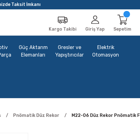
nizde Taksit İmkanı
Giriş Yap
Sepetim
Kargo Takibi
tiv
Güç Aktarım
Gresler ve
Elektrik
Parça
Elemanları
Yapıştırıcılar
Otomasyon
s
Pnömatik Düz Rekor
M22-06 Düz Rekor Pnömatik F