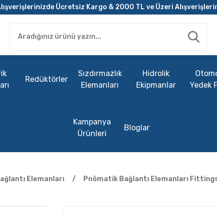
lışverişlerinizde Ücretsiz Kargo & 2000 TL ve Üzeri Alışverişleri
ik
Sızdırmazlık
Hidrolik
Otomo
Redüktörler
arı
Elemanları
Ekipmanlar
Yedek 
Kampanya
Bloglar
Ürünleri
ağlantı Elemanları
Pnömatik Bağlantı Elemanları Fitting