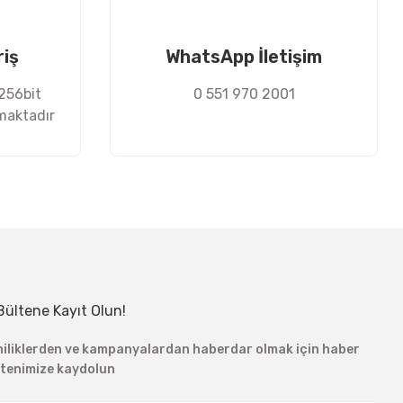
riş
WhatsApp İletişim
 256bit
0 551 970 2001
nmaktadır
Bültene Kayıt Olun!
niliklerden ve kampanyalardan haberdar olmak için haber
ltenimize kaydolun