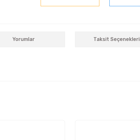
Yorumlar
Taksit Seçenekleri
nularda yetersiz gördüğünüz noktaları öneri formunu kullanarak tarafımıza i
Bu ürüne ilk yorumu siz yapın!
Yorum Yaz