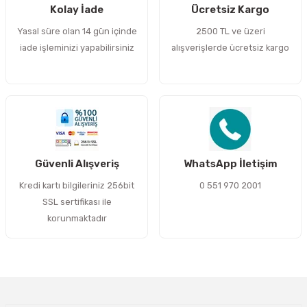
Kolay İade
Ücretsiz Kargo
Ürün bilgilerinde hatalar bulunuyor.
Yasal süre olan 14 gün içinde
2500 TL ve üzeri
Ürün fiyatı diğer sitelerden daha pahalı.
iade işleminizi yapabilirsiniz
alışverişlerde ücretsiz kargo
Bu ürüne benzer farklı alternatifler olmalı.
Gönder
Güvenli Alışveriş
WhatsApp İletişim
Kredi kartı bilgileriniz 256bit
0 551 970 2001
SSL sertifikası ile
korunmaktadır