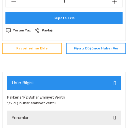
 Sıralı Sabit Bilyalı Rulmanlar
mcı Ekipmanlar
Sepete Ekle
senel Bilyalı Rulmanlar
Manifoldlar)
anları
Yorum Yaz
Paylaş
yatür Rulmanlar
anlar ve Yardımcı Elemanlar
lmanları
Fiyatı Düşünce Haber Ver
Sıralı Sabit Bilyalı Rulmanlar
Pompası
k Sıralı Sabit Bilyalı Rulmanlar
 Yedek Parça Ekipmanları
ezgah Serisi Rulmanlar
rmazlık Elemanları
Ürün Bilgisi
ynak Makaralı Rulmanlar
Pakkens 1/2 Buhar Emniyet Ventili
1/2 diş buhar emniyet ventili
erisi Silindirik Makaralı Rulmanlar
Yorumlar
manlar