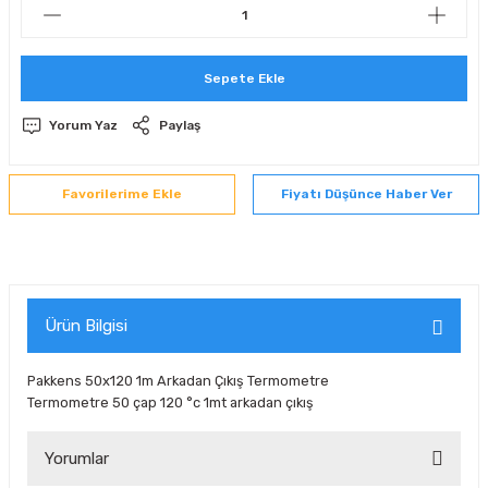
 Sıralı Sabit Bilyalı Rulmanlar
mcı Ekipmanlar
Sepete Ekle
senel Bilyalı Rulmanlar
Manifoldlar)
anları
Yorum Yaz
Paylaş
yatür Rulmanlar
anlar ve Yardımcı Elemanlar
lmanları
Sıralı Sabit Bilyalı Rulmanlar
Pompası
Fiyatı Düşünce Haber Ver
k Sıralı Sabit Bilyalı Rulmanlar
 Yedek Parça Ekipmanları
ezgah Serisi Rulmanlar
rmazlık Elemanları
Ürün Bilgisi
ynak Makaralı Rulmanlar
Pakkens 50x120 1m Arkadan Çıkış Termometre
erisi Silindirik Makaralı Rulmanlar
Termometre 50 çap 120 °c 1mt arkadan çıkış
manlar
Yorumlar