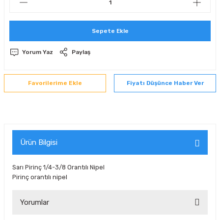
 Sıralı Sabit Bilyalı Rulmanlar
mcı Ekipmanlar
Sepete Ekle
senel Bilyalı Rulmanlar
Manifoldlar)
anları
Yorum Yaz
Paylaş
yatür Rulmanlar
anlar ve Yardımcı Elemanlar
lmanları
Fiyatı Düşünce Haber Ver
Sıralı Sabit Bilyalı Rulmanlar
Pompası
k Sıralı Sabit Bilyalı Rulmanlar
 Yedek Parça Ekipmanları
ezgah Serisi Rulmanlar
rmazlık Elemanları
Ürün Bilgisi
ynak Makaralı Rulmanlar
Sarı Pirinç 1/4-3/8 Orantılı Nipel
Pirinç orantılı nipel
erisi Silindirik Makaralı Rulmanlar
Yorumlar
manlar