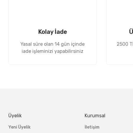
Ürün bilgilerinde hatalar bulunuyor.
Ürün fiyatı diğer sitelerden daha pahalı.
Bu ürüne benzer farklı alternatifler olmalı.
Kolay İade
Ü
Yasal süre olan 14 gün içinde
2500 TL
iade işleminizi yapabilirsiniz
Üyelik
Kurumsal
Yeni Üyelik
İletişim