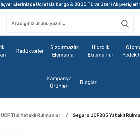
lışverişlerinizde Ücretsiz Kargo & 2000 TL ve Üzeri Alışverişleri
ik
Sızdırmazlık
Hidrolik
Otomo
Redüktörler
arı
Elemanları
Ekipmanlar
Yedek 
Kampanya
Bloglar
Ürünleri
UCF Tipi Yataklı Rulmanlar
Seguro UCF205 Yataklı Rulm