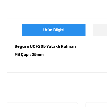
Ürün Bilgisi
Seguro UCF205 Yataklı Rulman
Mil Çapı: 25mm
Bu ürünün fiyat bilgisi, resim, ürün açıklamalarında ve diğer ko
Görüş ve önerileriniz için teşekkür ederiz.
Ürün resmi kalitesiz, bozuk veya görüntülenemiyor.
Ürün açıklamasında eksik bilgiler bulunuyor.