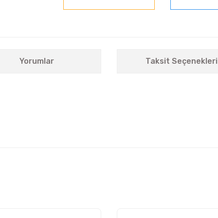
Yorumlar
Taksit Seçenekleri
nularda yetersiz gördüğünüz noktaları öneri formunu kullanarak tarafımıza i
Bu ürüne ilk yorumu siz yapın!
Yorum Yaz