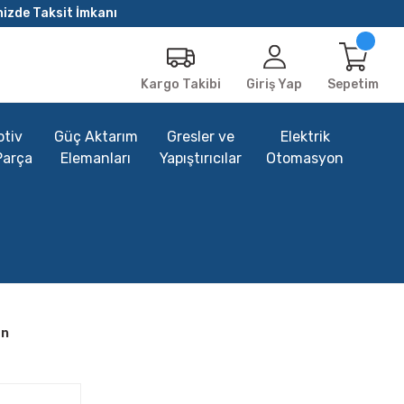
nizde Taksit İmkanı
Giriş Yap
Sepetim
Kargo Takibi
tiv
Güç Aktarım
Gresler ve
Elektrik
Parça
Elemanları
Yapıştırıcılar
Otomasyon
an