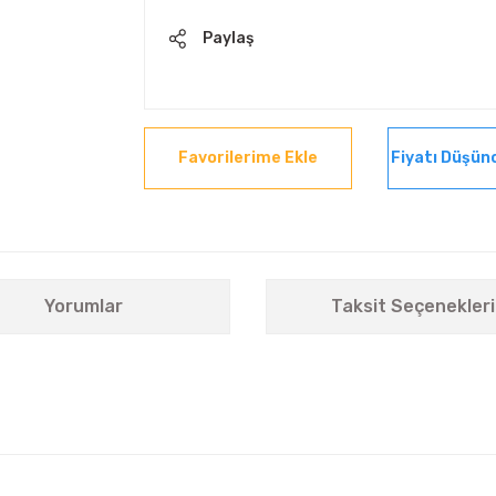
Paylaş
Fiyatı Düşün
Yorumlar
Taksit Seçenekleri
nularda yetersiz gördüğünüz noktaları öneri formunu kullanarak tarafımıza i