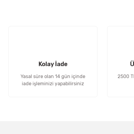
Görüş ve önerileriniz için teşekkür ederiz.
Ürün resmi kalitesiz, bozuk veya görüntülenemiyor.
Ürün açıklamasında eksik bilgiler bulunuyor.
Ürün bilgilerinde hatalar bulunuyor.
Ürün fiyatı diğer sitelerden daha pahalı.
Bu ürüne benzer farklı alternatifler olmalı.
Kolay İade
Ü
Yasal süre olan 14 gün içinde
2500 TL
iade işleminizi yapabilirsiniz