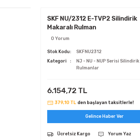
SKF NU/2312 E-TVP2 Silindirik
Makaralı Rulman
0 Yorum
Stok Kodu
SKFNU2312
Kategori
NJ - NU - NUP Serisi Silindiri
Rulmanlar
6.154,72 TL
379,10 TL
den başlayan taksitlerle!
Gelince Haber Ver
Ücretsiz Kargo
Yorum Yaz