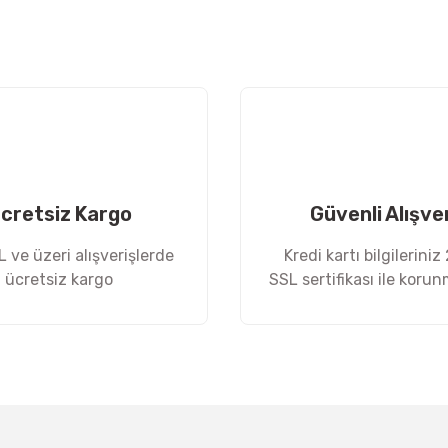
Bu ürüne ilk yorumu siz yapın!
Yorum Yaz
cretsiz Kargo
Güvenli Alışve
 ve üzeri alışverişlerde
Kredi kartı bilgileriniz
ücretsiz kargo
SSL sertifikası ile koru
Gönder