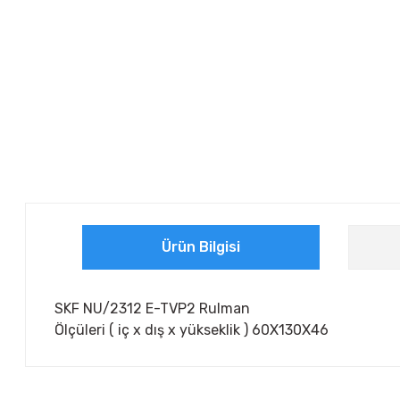
Ürün Bilgisi
SKF NU/2312 E-TVP2 Rulman
Ölçüleri ( iç x dış x yükseklik ) 60X130X46
Bu ürünün fiyat bilgisi, resim, ürün açıklamalarında ve diğer ko