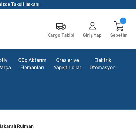
nizde Taksit İmkanı
Giriş Yap
Sepetim
Kargo Takibi
tiv
Güç Aktarım
Gresler ve
Elektrik
Parça
Elemanları
Yapıştırıcılar
Otomasyon
Makaralı Rulman