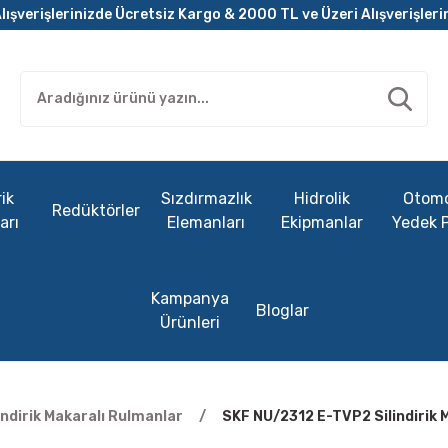
lışverişlerinizde Ücretsiz Kargo & 2000 TL ve Üzeri Alışverişleri
ik
Sızdırmazlık
Hidrolik
Otomo
Redüktörler
arı
Elemanları
Ekipmanlar
Yedek 
Kampanya
Bloglar
Ürünleri
lindirik Makaralı Rulmanlar
SKF NU/2312 E-TVP2 Silindirik 