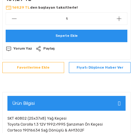
 Sıralı Sabit Bilyalı Rulmanlar
mcı Ekipmanlar
169,29 TL
den başlayan taksitlerle!
senel Bilyalı Rulmanlar
Manifoldlar)
anları
Sepete Ekle
yatür Rulmanlar
anlar ve Yardımcı Elemanlar
lmanları
Yorum Yaz
Paylaş
Sıralı Sabit Bilyalı Rulmanlar
Pompası
k Sıralı Sabit Bilyalı Rulmanlar
 Yedek Parça Ekipmanları
Fiyatı Düşünce Haber Ver
ezgah Serisi Rulmanlar
rmazlık Elemanları
ynak Makaralı Rulmanlar
Ürün Bilgisi
erisi Silindirik Makaralı Rulmanlar
SKT 40802 (25x37x8) Yağ Keçesi
manlar
Toyota Corolla 1.3 12V 1992>1995 Şanzıman Ön Keçesi
Corteco 19016634 Sağ Dönüşlü & AH1302F