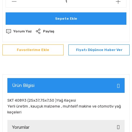
 Sıralı Sabit Bilyalı Rulmanlar
mcı Ekipmanlar
Sepete Ekle
senel Bilyalı Rulmanlar
Manifoldlar)
anları
Yorum Yaz
Paylaş
yatür Rulmanlar
anlar ve Yardımcı Elemanlar
lmanları
Fiyatı Düşünce Haber Ver
Sıralı Sabit Bilyalı Rulmanlar
Pompası
k Sıralı Sabit Bilyalı Rulmanlar
 Yedek Parça Ekipmanları
ezgah Serisi Rulmanlar
rmazlık Elemanları
Ürün Bilgisi
ynak Makaralı Rulmanlar
SKT 40893 (25x37,75x7,50 )Yağ Keçesi
Yerli üretim , kauçuk malzeme , muhtelif makine ve otomotiv yağ
erisi Silindirik Makaralı Rulmanlar
keçeleri
manlar
Yorumlar