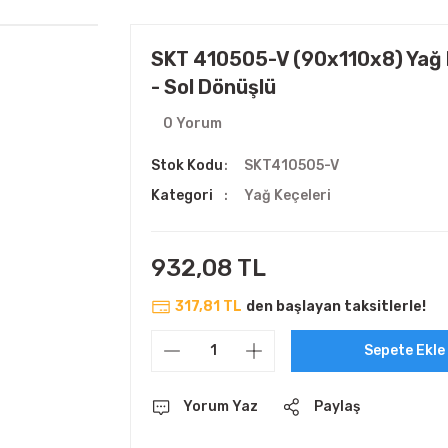
SKT 410505-V (90x110x8) Yağ 
- Sol Dönüşlü
0 Yorum
Stok Kodu
SKT410505-V
Kategori
Yağ Keçeleri
932,08 TL
317,81 TL
den başlayan taksitlerle!
Sepete Ekle
Yorum Yaz
Paylaş