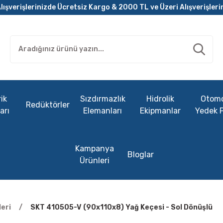
lışverişlerinizde Ücretsiz Kargo & 2000 TL ve Üzeri Alışverişleri
ik
Sızdırmazlık
Hidrolik
Otomo
Redüktörler
arı
Elemanları
Ekipmanlar
Yedek 
Kampanya
Bloglar
Ürünleri
eri
SKT 410505-V (90x110x8) Yağ Keçesi - Sol Dönüşlü