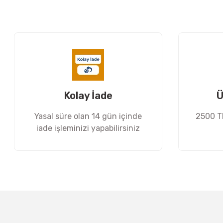
Ürün resmi kalitesiz, bozuk veya görüntülenemiyor.
Ürün açıklamasında eksik bilgiler bulunuyor.
Ürün bilgilerinde hatalar bulunuyor.
Ürün fiyatı diğer sitelerden daha pahalı.
Bu ürüne benzer farklı alternatifler olmalı.
Kolay İade
Ü
Yasal süre olan 14 gün içinde
2500 TL
iade işleminizi yapabilirsiniz