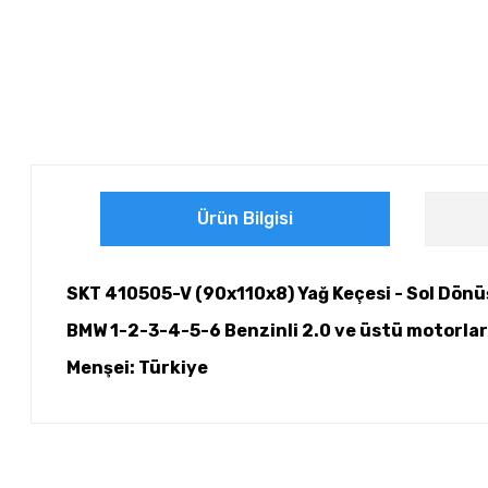
Ürün Bilgisi
SKT 410505-V (90x110x8) Yağ Keçesi - Sol Dönü
BMW 1-2-3-4-5-6 Benzinli 2.0 ve üstü motorlar 
Menşei: Türkiye
Bu ürünün fiyat bilgisi, resim, ürün açıklamalarında ve diğer ko
Görüş ve önerileriniz için teşekkür ederiz.