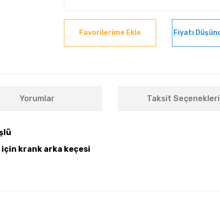
Fiyatı Düşün
Yorumlar
Taksit Seçenekleri
şlü
için krank arka keçesi
nularda yetersiz gördüğünüz noktaları öneri formunu kullanarak tarafımıza i
Bu ürüne ilk yorumu siz yapın!