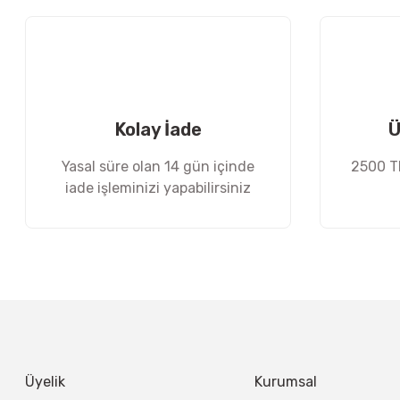
Ürün açıklamasında eksik bilgiler bulunuyor.
Ürün bilgilerinde hatalar bulunuyor.
Ürün fiyatı diğer sitelerden daha pahalı.
Bu ürüne benzer farklı alternatifler olmalı.
Kolay İade
Ü
Yasal süre olan 14 gün içinde
2500 TL
iade işleminizi yapabilirsiniz
Üyelik
Kurumsal