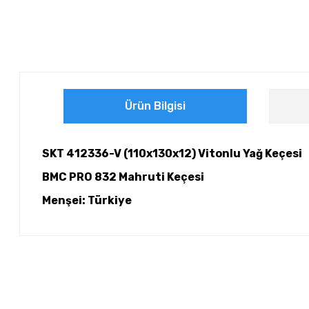
Ürün Bilgisi
SKT 412336-V (110x130x12) Vitonlu Yağ Keçesi
BMC PRO 832 Mahruti Keçesi
Menşei: Türkiye
Bu ürünün fiyat bilgisi, resim, ürün açıklamalarında ve diğer ko
Görüş ve önerileriniz için teşekkür ederiz.
Ürün resmi kalitesiz, bozuk veya görüntülenemiyor.