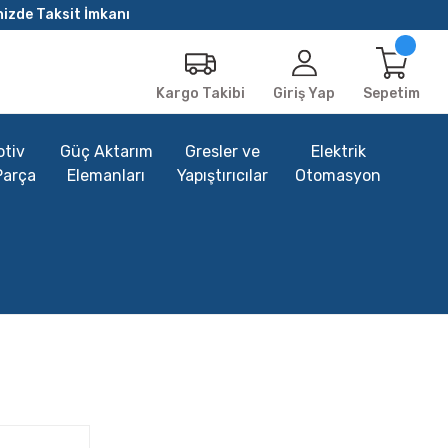
nizde Taksit İmkanı
Giriş Yap
Sepetim
Kargo Takibi
tiv
Güç Aktarım
Gresler ve
Elektrik
Parça
Elemanları
Yapıştırıcılar
Otomasyon