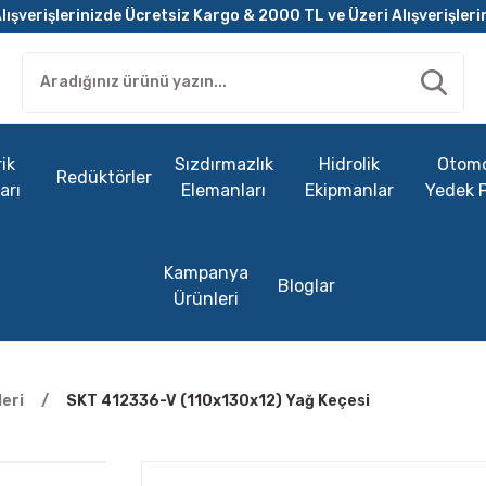
lışverişlerinizde Ücretsiz Kargo & 2000 TL ve Üzeri Alışverişleri
ik
Sızdırmazlık
Hidrolik
Otomo
Redüktörler
arı
Elemanları
Ekipmanlar
Yedek 
Kampanya
Bloglar
Ürünleri
eri
SKT 412336-V (110x130x12) Yağ Keçesi