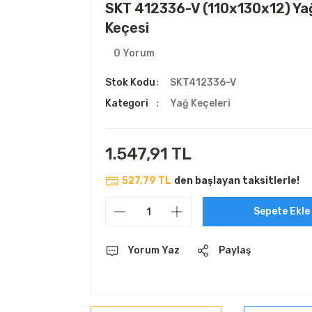
SKT 412336-V (110x130x12) Ya
Keçesi
0 Yorum
Stok Kodu
SKT412336-V
Kategori
Yağ Keçeleri
1.547,91 TL
527,79 TL
den başlayan taksitlerle!
Sepete Ekle
Yorum Yaz
Paylaş