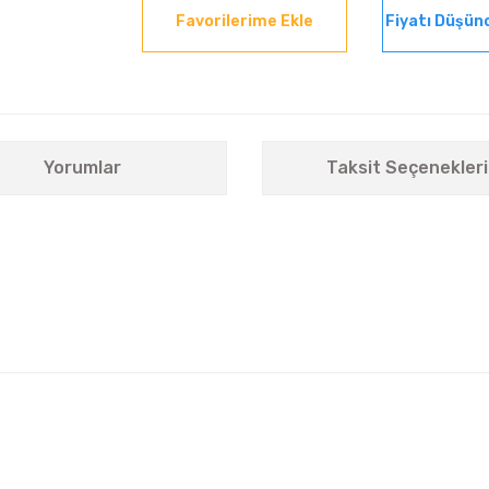
Fiyatı Düşün
Yorumlar
Taksit Seçenekleri
nularda yetersiz gördüğünüz noktaları öneri formunu kullanarak tarafımıza i
Bu ürüne ilk yorumu siz yapın!