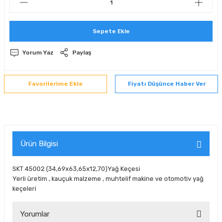
 Sıralı Sabit Bilyalı Rulmanlar
mcı Ekipmanlar
Sepete Ekle
senel Bilyalı Rulmanlar
Manifoldlar)
anları
Yorum Yaz
Paylaş
yatür Rulmanlar
anlar ve Yardımcı Elemanlar
lmanları
Fiyatı Düşünce Haber Ver
Sıralı Sabit Bilyalı Rulmanlar
Pompası
k Sıralı Sabit Bilyalı Rulmanlar
 Yedek Parça Ekipmanları
ezgah Serisi Rulmanlar
rmazlık Elemanları
Ürün Bilgisi
ynak Makaralı Rulmanlar
SKT 45002 (34,69x63,65x12,70)Yağ Keçesi
Yerli üretim , kauçuk malzeme , muhtelif makine ve otomotiv yağ
erisi Silindirik Makaralı Rulmanlar
keçeleri
manlar
Yorumlar