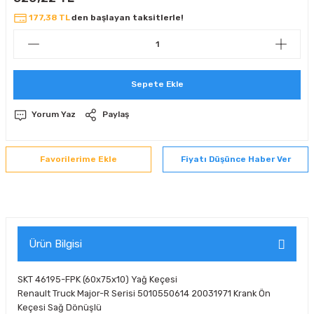
 Sıralı Sabit Bilyalı Rulmanlar
mcı Ekipmanlar
177,38 TL
den başlayan taksitlerle!
senel Bilyalı Rulmanlar
Manifoldlar)
anları
Sepete Ekle
yatür Rulmanlar
anlar ve Yardımcı Elemanlar
lmanları
Yorum Yaz
Paylaş
Sıralı Sabit Bilyalı Rulmanlar
Pompası
k Sıralı Sabit Bilyalı Rulmanlar
 Yedek Parça Ekipmanları
Fiyatı Düşünce Haber Ver
ezgah Serisi Rulmanlar
rmazlık Elemanları
ynak Makaralı Rulmanlar
Ürün Bilgisi
erisi Silindirik Makaralı Rulmanlar
SKT 46195-FPK (60x75x10) Yağ Keçesi
manlar
Renault Truck Major-R Serisi 5010550614 20031971 Krank Ön
Keçesi Sağ Dönüşlü