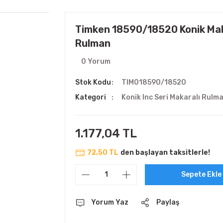
Timken 18590/18520 Konik Mak
Rulman
0 Yorum
Stok Kodu
TIM018590/18520
Kategori
Konik Inc Seri Makaralı Rulm
1.177,04 TL
72,50 TL
den başlayan taksitlerle!
Sepete Ekle
Yorum Yaz
Paylaş