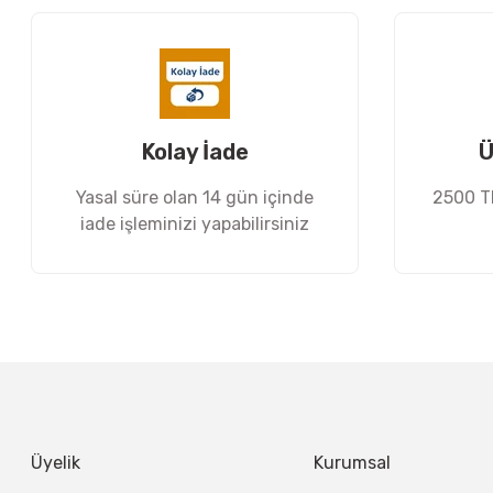
Ürün açıklamasında eksik bilgiler bulunuyor.
Ürün bilgilerinde hatalar bulunuyor.
Ürün fiyatı diğer sitelerden daha pahalı.
Bu ürüne benzer farklı alternatifler olmalı.
Kolay İade
Ü
Yasal süre olan 14 gün içinde
2500 TL
iade işleminizi yapabilirsiniz
Üyelik
Kurumsal