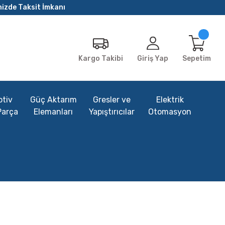
nizde Taksit İmkanı
Giriş Yap
Sepetim
Kargo Takibi
tiv
Güç Aktarım
Gresler ve
Elektrik
Parça
Elemanları
Yapıştırıcılar
Otomasyon