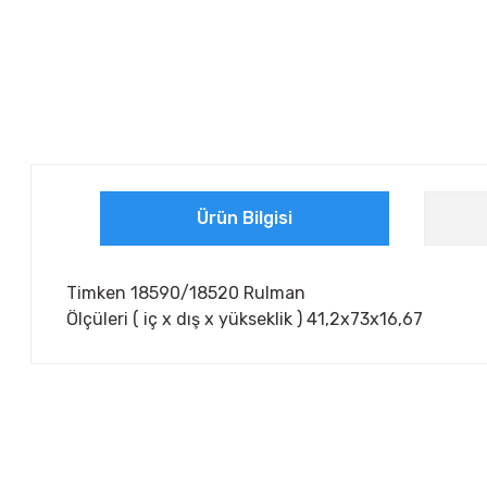
Ürün Bilgisi
Timken 18590/18520 Rulman
Ölçüleri ( iç x dış x yükseklik ) 41,2x73x16,67
Bu ürünün fiyat bilgisi, resim, ürün açıklamalarında ve diğer ko
Görüş ve önerileriniz için teşekkür ederiz.
Ürün resmi kalitesiz, bozuk veya görüntülenemiyor.