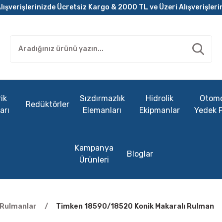
lışverişlerinizde Ücretsiz Kargo & 2000 TL ve Üzeri Alışverişleri
ik
Sızdırmazlık
Hidrolik
Otomo
Redüktörler
arı
Elemanları
Ekipmanlar
Yedek 
Kampanya
Bloglar
Ürünleri
ı Rulmanlar
Timken 18590/18520 Konik Makaralı Rulman