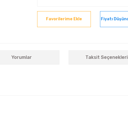
Fiyatı Düşün
Yorumlar
Taksit Seçenekleri
nularda yetersiz gördüğünüz noktaları öneri formunu kullanarak tarafımıza i
Bu ürüne ilk yorumu siz yapın!
Yorum Yaz