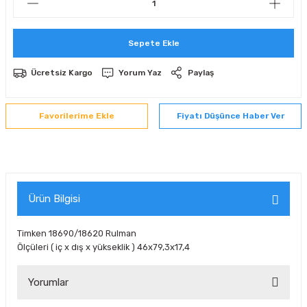
 Sıralı Sabit Bilyalı Rulmanlar
mcı Ekipmanlar
Sepete Ekle
senel Bilyalı Rulmanlar
Manifoldlar)
anları
Ücretsiz Kargo
Yorum Yaz
Paylaş
yatür Rulmanlar
anlar ve Yardımcı Elemanlar
lmanları
Fiyatı Düşünce Haber Ver
Sıralı Sabit Bilyalı Rulmanlar
Pompası
k Sıralı Sabit Bilyalı Rulmanlar
 Yedek Parça Ekipmanları
ezgah Serisi Rulmanlar
rmazlık Elemanları
Ürün Bilgisi
ynak Makaralı Rulmanlar
Timken 18690/18620 Rulman
Ölçüleri ( iç x dış x yükseklik ) 46x79,3x17,4
erisi Silindirik Makaralı Rulmanlar
Yorumlar
manlar