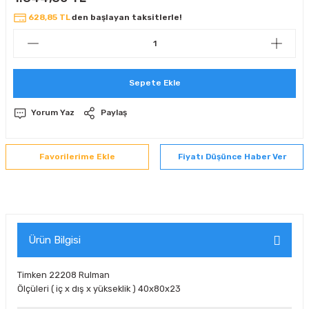
 Sıralı Sabit Bilyalı Rulmanlar
mcı Ekipmanlar
628,85 TL
den başlayan taksitlerle!
senel Bilyalı Rulmanlar
Manifoldlar)
anları
Sepete Ekle
yatür Rulmanlar
anlar ve Yardımcı Elemanlar
lmanları
Yorum Yaz
Paylaş
Sıralı Sabit Bilyalı Rulmanlar
Pompası
k Sıralı Sabit Bilyalı Rulmanlar
 Yedek Parça Ekipmanları
Fiyatı Düşünce Haber Ver
ezgah Serisi Rulmanlar
rmazlık Elemanları
ynak Makaralı Rulmanlar
Ürün Bilgisi
erisi Silindirik Makaralı Rulmanlar
Timken 22208 Rulman
manlar
Ölçüleri ( iç x dış x yükseklik ) 40x80x23