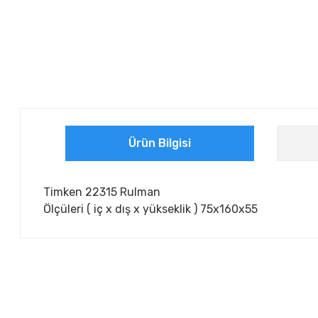
Ürün Bilgisi
Timken 22315 Rulman
Ölçüleri ( iç x dış x yükseklik ) 75x160x55
Bu ürünün fiyat bilgisi, resim, ürün açıklamalarında ve diğer ko
Görüş ve önerileriniz için teşekkür ederiz.
Ürün resmi kalitesiz, bozuk veya görüntülenemiyor.