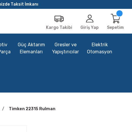
nizde Taksit İmkanı
Giriş Yap
Sepetim
Kargo Takibi
tiv
Güç Aktarım
Gresler ve
Elektrik
Parça
Elemanları
Yapıştırıcılar
Otomasyon
Timken 22315 Rulman