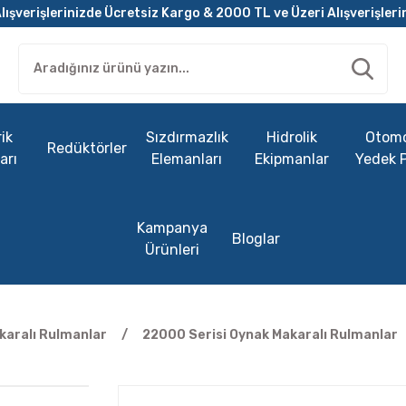
lışverişlerinizde Ücretsiz Kargo & 2000 TL ve Üzeri Alışverişleri
ik
Sızdırmazlık
Hidrolik
Otomo
Redüktörler
arı
Elemanları
Ekipmanlar
Yedek 
Kampanya
Bloglar
Ürünleri
karalı Rulmanlar
22000 Serisi Oynak Makaralı Rulmanlar