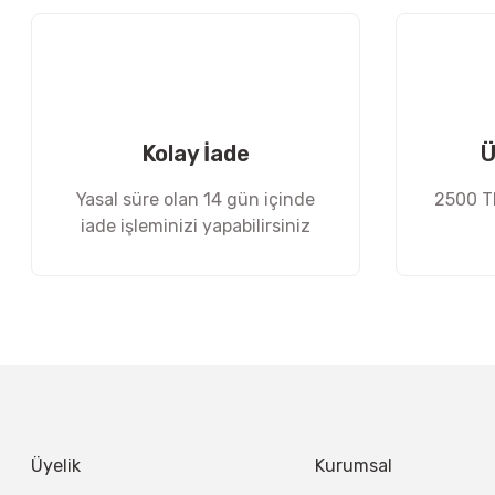
Ürün açıklamasında eksik bilgiler bulunuyor.
Ürün bilgilerinde hatalar bulunuyor.
Ürün fiyatı diğer sitelerden daha pahalı.
Bu ürüne benzer farklı alternatifler olmalı.
Kolay İade
Ü
Yasal süre olan 14 gün içinde
2500 TL
iade işleminizi yapabilirsiniz
Üyelik
Kurumsal