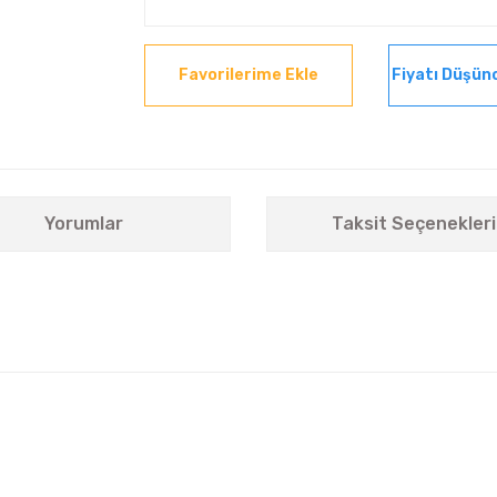
Fiyatı Düşün
Yorumlar
Taksit Seçenekleri
nularda yetersiz gördüğünüz noktaları öneri formunu kullanarak tarafımıza i
Bu ürüne ilk yorumu siz yapın!
Yorum Yaz