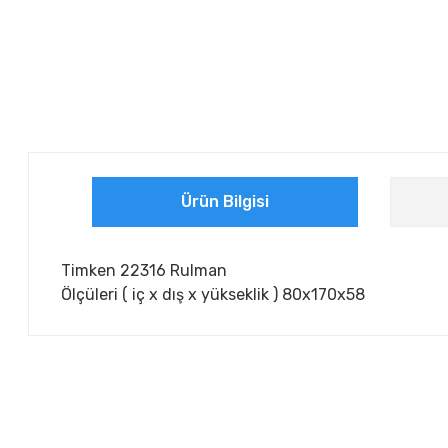
Ürün Bilgisi
Timken 22316 Rulman
Ölçüleri ( iç x dış x yükseklik ) 80x170x58
Bu ürünün fiyat bilgisi, resim, ürün açıklamalarında ve diğer ko
Görüş ve önerileriniz için teşekkür ederiz.
Ürün resmi kalitesiz, bozuk veya görüntülenemiyor.