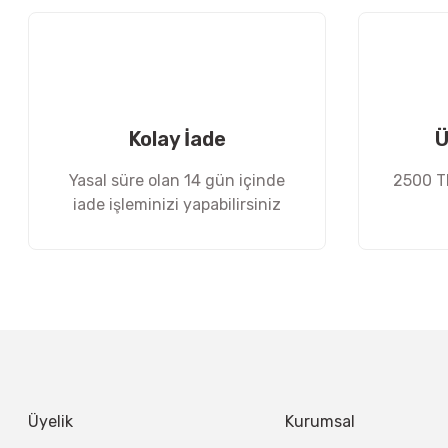
Ürün açıklamasında eksik bilgiler bulunuyor.
Ürün bilgilerinde hatalar bulunuyor.
Ürün fiyatı diğer sitelerden daha pahalı.
Bu ürüne benzer farklı alternatifler olmalı.
Kolay İade
Ü
Yasal süre olan 14 gün içinde
2500 TL
iade işleminizi yapabilirsiniz
Üyelik
Kurumsal