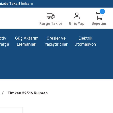
nizde Taksit İmkanı
Giriş Yap
Sepetim
Kargo Takibi
tiv
Güç Aktarım
Gresler ve
Elektrik
Parça
Elemanları
Yapıştırıcılar
Otomasyon
Timken 22316 Rulman