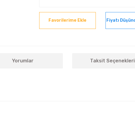
Fiyatı Düşün
Yorumlar
Taksit Seçenekleri
nularda yetersiz gördüğünüz noktaları öneri formunu kullanarak tarafımıza i
Bu ürüne ilk yorumu siz yapın!
Yorum Yaz