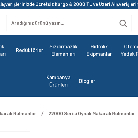
lışverişlerinizde Ücretsiz Kargo & 2000 TL ve Üzeri Alışverişleri
ik
Sızdırmazlık
Hidrolik
Otomo
Redüktörler
arı
Elemanları
Ekipmanlar
Yedek 
Kampanya
Bloglar
Ürünleri
karalı Rulmanlar
22000 Serisi Oynak Makaralı Rulmanlar