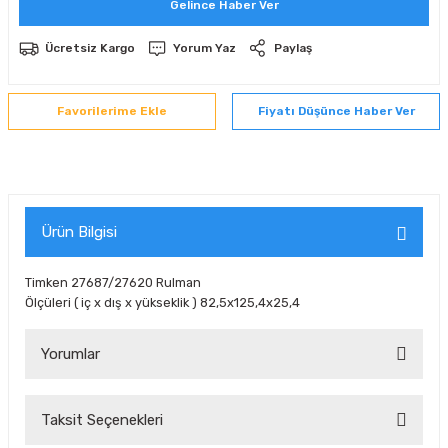
Gelince Haber Ver
 Sıralı Sabit Bilyalı Rulmanlar
mcı Ekipmanlar
Ücretsiz Kargo
Yorum Yaz
Paylaş
senel Bilyalı Rulmanlar
Manifoldlar)
anları
Fiyatı Düşünce Haber Ver
yatür Rulmanlar
anlar ve Yardımcı Elemanlar
lmanları
Sıralı Sabit Bilyalı Rulmanlar
Pompası
k Sıralı Sabit Bilyalı Rulmanlar
 Yedek Parça Ekipmanları
Ürün Bilgisi
ezgah Serisi Rulmanlar
rmazlık Elemanları
Timken 27687/27620 Rulman
Ölçüleri ( iç x dış x yükseklik ) 82,5x125,4x25,4
ynak Makaralı Rulmanlar
Yorumlar
erisi Silindirik Makaralı Rulmanlar
manlar
Taksit Seçenekleri
Bu ürüne ilk yorumu siz yapın!