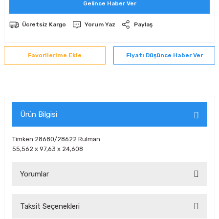
Gelince Haber Ver
 Sıralı Sabit Bilyalı Rulmanlar
mcı Ekipmanlar
Ücretsiz Kargo
Yorum Yaz
Paylaş
senel Bilyalı Rulmanlar
Manifoldlar)
anları
Fiyatı Düşünce Haber Ver
yatür Rulmanlar
anlar ve Yardımcı Elemanlar
lmanları
Sıralı Sabit Bilyalı Rulmanlar
Pompası
k Sıralı Sabit Bilyalı Rulmanlar
 Yedek Parça Ekipmanları
Ürün Bilgisi
ezgah Serisi Rulmanlar
rmazlık Elemanları
Timken 28680/28622 Rulman
55,562 x 97,63 x 24,608
ynak Makaralı Rulmanlar
Yorumlar
erisi Silindirik Makaralı Rulmanlar
manlar
Taksit Seçenekleri
Bu ürüne ilk yorumu siz yapın!