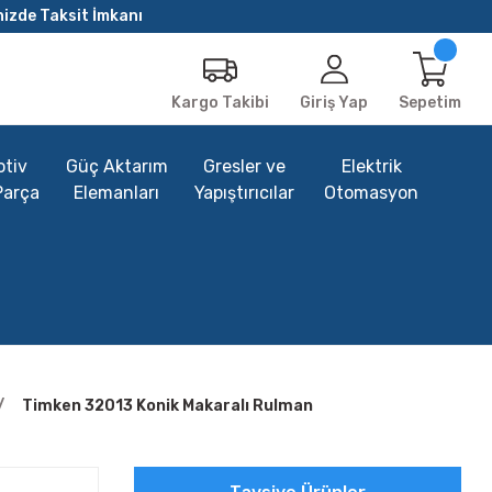
nizde Taksit İmkanı
Giriş Yap
Sepetim
Kargo Takibi
tiv
Güç Aktarım
Gresler ve
Elektrik
Parça
Elemanları
Yapıştırıcılar
Otomasyon
Timken 32013 Konik Makaralı Rulman