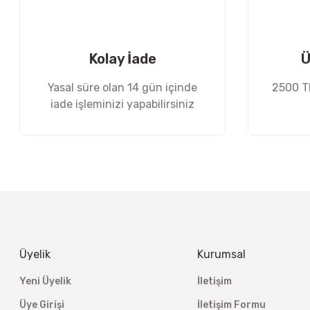
Ürün fiyatı diğer sitelerden daha pahalı.
Bu ürüne benzer farklı alternatifler olmalı.
Kolay İade
Ü
Yasal süre olan 14 gün içinde
2500 TL
iade işleminizi yapabilirsiniz
Üyelik
Kurumsal
Yeni Üyelik
İletişim
Üye Girişi
İletişim Formu