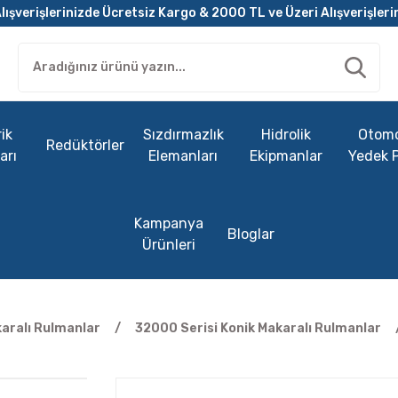
lışverişlerinizde Ücretsiz Kargo & 2000 TL ve Üzeri Alışverişleri
ik
Sızdırmazlık
Hidrolik
Otomo
Redüktörler
arı
Elemanları
Ekipmanlar
Yedek 
Kampanya
Bloglar
Ürünleri
karalı Rulmanlar
32000 Serisi Konik Makaralı Rulmanlar