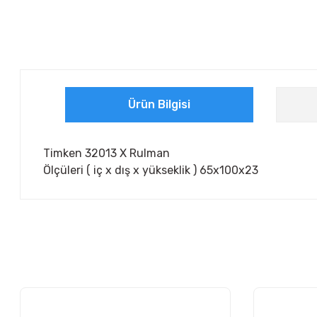
Ürün Bilgisi
Timken 32013 X Rulman
Ölçüleri ( iç x dış x yükseklik ) 65x100x23
Bu ürünün fiyat bilgisi, resim, ürün açıklamalarında ve diğer ko
Görüş ve önerileriniz için teşekkür ederiz.
Ürün resmi kalitesiz, bozuk veya görüntülenemiyor.
Ürün açıklamasında eksik bilgiler bulunuyor.
Ürün bilgilerinde hatalar bulunuyor.